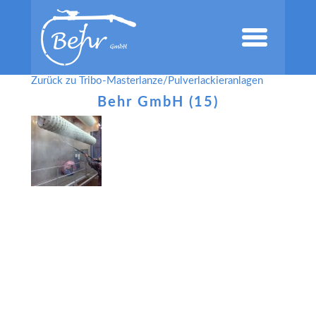
Zurück zu Tribo-Masterlanze/Pulverlackieranlagen
Behr GmbH (15)