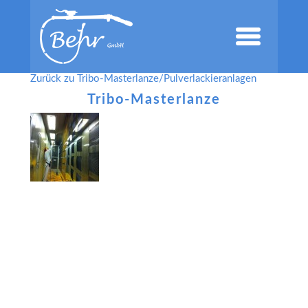
Zurück zu Tribo-Masterlanze/Pulverlackieranlagen
Tribo-Masterlanze