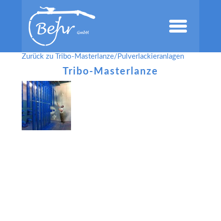
Zurück zu Tribo-Masterlanze/Pulverlackieranlagen
Tribo-Masterlanze